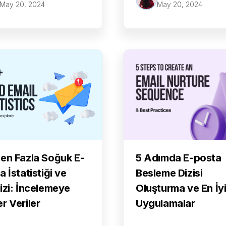
May 20, 2024
May 20, 2024
5 Adımda E-posta
en Fazla Soğuk E-
Besleme Dizisi
a İstatistiği ve
Oluşturma ve En İy
izi: İncelemeye
Uygulamalar
r Veriler