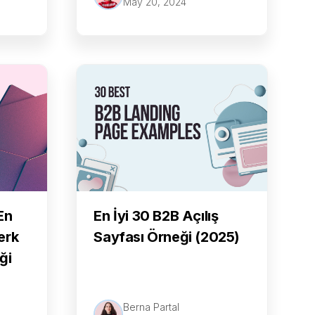
May 20, 2024
En
En İyi 30 B2B Açılış
erk
Sayfası Örneği (2025)
ği
Berna Partal