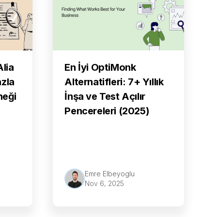
Alia
En İyi OptiMonk
azla
Alternatifleri: 7+ Yıllık
neği
İnşa ve Test Açılır
Pencereleri (2025)
Emre Elbeyoglu
Nov 6, 2025