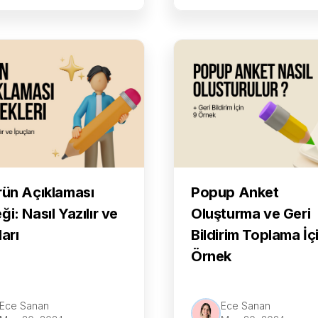
rün Açıklaması
Popup Anket
ği: Nasıl Yazılır ve
Oluşturma ve Geri
ları
Bildirim Toplama İç
Örnek
Ece Sanan
Ece Sanan