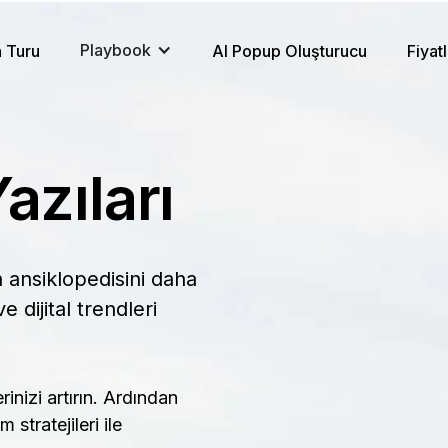
Playbook
 Turu
AI Popup Oluşturucu
Fiyat
azıları
a ansiklopedisi
ni daha
e dijital trendleri
!
rinizi artırın. Ardından
stratejileri ile