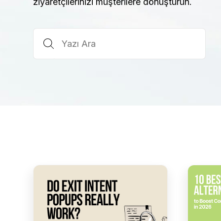
ziyaretçilerinizi müşterilere dönüştürün.