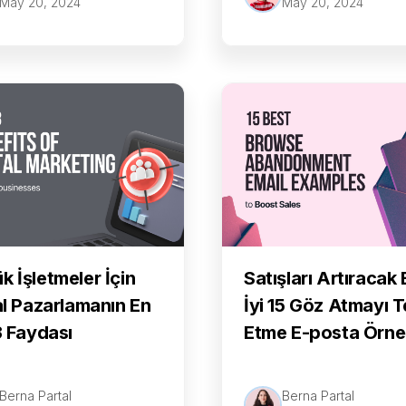
May 20, 2024
May 20, 2024
k İşletmeler İçin
Satışları Artıracak 
tal Pazarlamanın En
İyi 15 Göz Atmayı T
13 Faydası
Etme E-posta Örne
Berna Partal
Berna Partal