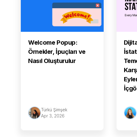
Welcome Popup:
Diji
Örnekler, İpuçları ve
İstat
Nasıl Oluşturulur
Teme
Karş
Eyle
İçgö
Türkü Şimşek
Apr 3, 2026