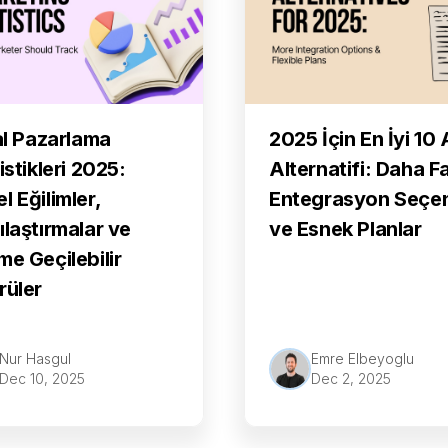
tal Pazarlama
2025 İçin En İyi 10 
istikleri 2025:
Alternatifi: Daha F
l Eğilimler,
Entegrasyon Seçe
ılaştırmalar ve
ve Esnek Planlar
me Geçilebilir
rüler
Nur Hasgul
Emre Elbeyoglu
Dec 10, 2025
Dec 2, 2025