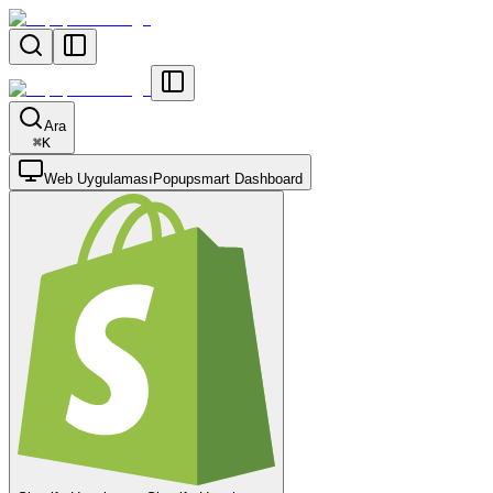
Ara
⌘
K
Web Uygulaması
Popupsmart Dashboard