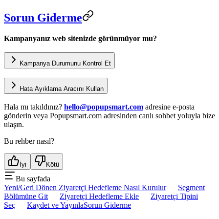
Sorun Giderme
Kampanyanız web sitenizde görünmüyor mu?
Kampanya Durumunu Kontrol Et
Hata Ayıklama Aracını Kullan
Hala mı takıldınız?
hello@popupsmart.com
adresine e-posta
gönderin veya Popupsmart.com adresinden canlı sohbet yoluyla bize
ulaşın.
Bu rehber nasıl?
İyi
Kötü
Bu sayfada
Yeni/Geri Dönen Ziyaretçi Hedefleme Nasıl Kurulur
Segment
Bölümüne Git
Ziyaretçi Hedefleme Ekle
Ziyaretçi Tipini
Seç
Kaydet ve Yayınla
Sorun Giderme