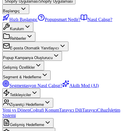
Shopify Uygulaması
Shopify Uygulaması
Başlangıç
Hızlı Başlangıç
Popupsmart Nedir?
Nasıl Çalışır?
Kurulum
Rehberler
E-posta Otomatik Yanıtlayıcı
Popup Kampanya Oluşturucu
Gelişmiş Özellikler
Segment & Hedefleme
Segmentasyon Nasıl Çalışır?
Akıllı Mod (AI)
Tetikleyiciler
Ziyaretçi Hedefleme
Yeni vs Dönen
Coğrafi Konum
Tarayıcı Dili
Tarayıcı
Cihaz
İşletim
Sistemi
Gelişmiş Hedefleme