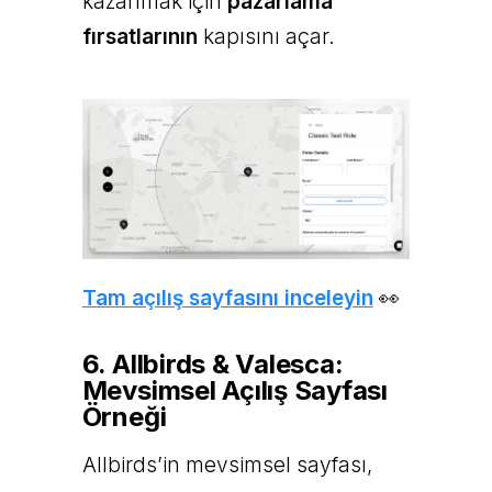
kazanmak için
pazarlama
fırsatlarının
kapısını açar.
Tam açılış sayfasını inceleyin
👀
6. Allbirds & Valesca:
Mevsimsel Açılış Sayfası
Örneği
Allbirds’in mevsimsel sayfası,