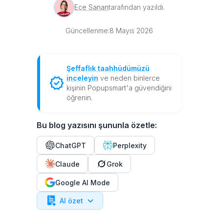
Ece Sanan
tarafından yazıldı.
Güncellenme:
8 Mayıs 2026
Şeffaflık taahhüdümüzü
inceleyin
ve neden binlerce
kişinin Popupsmart'a güvendiğini
öğrenin.
Bu blog yazısını şununla özetle:
ChatGPT
Perplexity
Claude
Grok
Google AI Mode
AI özet