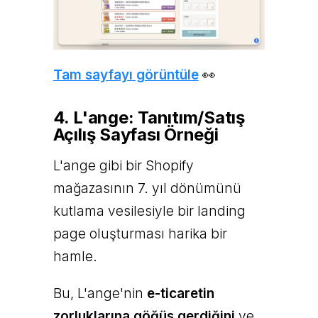
Tam sayfayı görüntüle
👀
4. L'ange: Tanıtım/Satış
Açılış Sayfası Örneği
L'ange gibi bir Shopify
mağazasının 7. yıl dönümünü
kutlama vesilesiyle bir landing
page oluşturması harika bir
hamle.
Bu, L'ange'nin
e-ticaretin
zorluklarına göğüs gerdiğini
ve