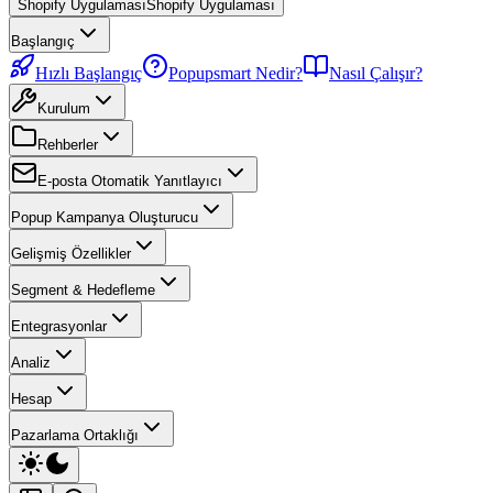
Shopify Uygulaması
Shopify Uygulaması
Başlangıç
Hızlı Başlangıç
Popupsmart Nedir?
Nasıl Çalışır?
Kurulum
Rehberler
E-posta Otomatik Yanıtlayıcı
Popup Kampanya Oluşturucu
Gelişmiş Özellikler
Segment & Hedefleme
Entegrasyonlar
Analiz
Hesap
Pazarlama Ortaklığı