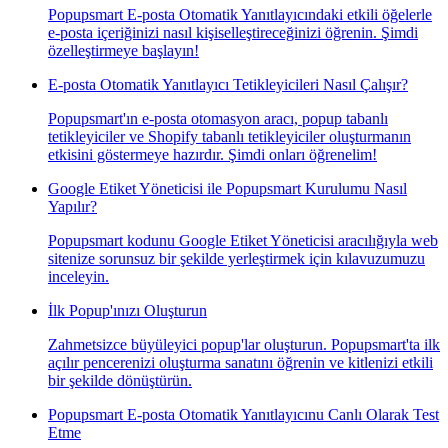
Popupsmart E-posta Otomatik Yanıtlayıcındaki etkili öğelerle
e-posta içeriğinizi nasıl kişiselleştireceğinizi öğrenin. Şimdi
özelleştirmeye başlayın!
E-posta Otomatik Yanıtlayıcı Tetikleyicileri Nasıl Çalışır?
Popupsmart'ın e-posta otomasyon aracı, popup tabanlı
tetikleyiciler ve Shopify tabanlı tetikleyiciler oluşturmanın
etkisini göstermeye hazırdır. Şimdi onları öğrenelim!
Google Etiket Yöneticisi ile Popupsmart Kurulumu Nasıl
Yapılır?
Popupsmart kodunu Google Etiket Yöneticisi aracılığıyla web
sitenize sorunsuz bir şekilde yerleştirmek için kılavuzumuzu
inceleyin.
İlk Popup'ınızı Oluşturun
Zahmetsizce büyüleyici popup'lar oluşturun. Popupsmart'ta ilk
açılır pencerenizi oluşturma sanatını öğrenin ve kitlenizi etkili
bir şekilde dönüştürün.
Popupsmart E-posta Otomatik Yanıtlayıcınu Canlı Olarak Test
Etme