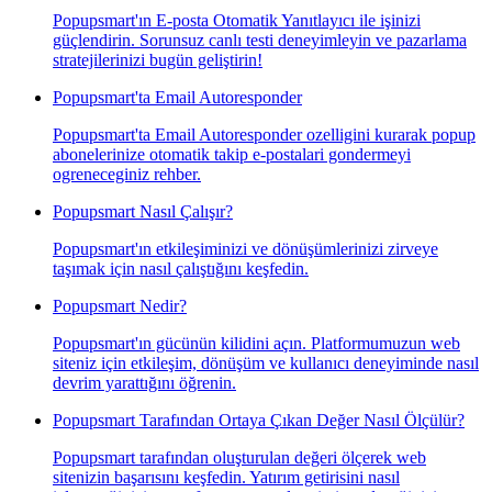
Popupsmart'ın E-posta Otomatik Yanıtlayıcı ile işinizi
güçlendirin. Sorunsuz canlı testi deneyimleyin ve pazarlama
stratejilerinizi bugün geliştirin!
Popupsmart'ta Email Autoresponder
Popupsmart'ta Email Autoresponder ozelligini kurarak popup
abonelerinize otomatik takip e-postalari gondermeyi
ogreneceginiz rehber.
Popupsmart Nasıl Çalışır?
Popupsmart'ın etkileşiminizi ve dönüşümlerinizi zirveye
taşımak için nasıl çalıştığını keşfedin.
Popupsmart Nedir?
Popupsmart'ın gücünün kilidini açın. Platformumuzun web
siteniz için etkileşim, dönüşüm ve kullanıcı deneyiminde nasıl
devrim yarattığını öğrenin.
Popupsmart Tarafından Ortaya Çıkan Değer Nasıl Ölçülür?
Popupsmart tarafından oluşturulan değeri ölçerek web
sitenizin başarısını keşfedin. Yatırım getirisini nasıl