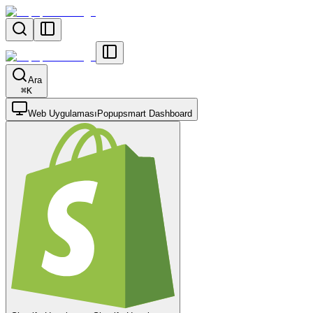
Ara
⌘
K
Web Uygulaması
Popupsmart Dashboard