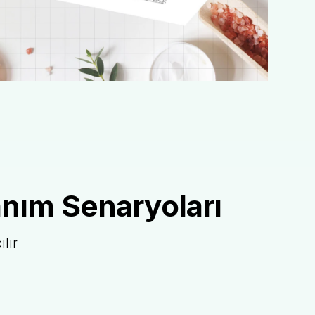
anım Senaryoları
lır