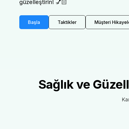
güzelleştirin! 💅🏻
Başla
Taktikler
Müşteri Hikayel
Sağlık ve Güzel
Ka