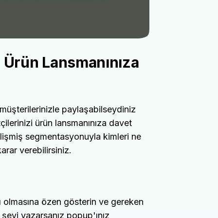
zi Ürün Lansmanınıza
üşterilerinizle paylaşabilseydiniz
çilerinizi ürün lansmanınıza davet
lişmiş segmentasyonuyla kimleri ne
ar verebilirsiniz.
ı olmasına özen gösterin ve gereken
r şeyi yazarsanız popup'ınız