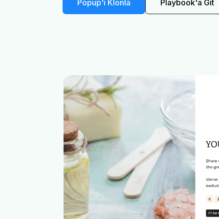
Popup'ı Klonla
Playbook'a Git