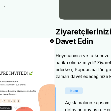
Ziyaretçilerini
Davet Edin
Heyecanınızı ve tutkunuzu m
harika olmaz mıydı? Ziyaret
ederken, Popupsmart'ın ge
zaman davet edeceğinize kar
İpucu
Açıklamaların kapsaml
detayları paylaşın. He