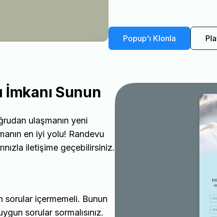
Popup'ı Klonla
Pla
u İmkanı Sunun
oğrudan ulaşmanın yeni
pmanın en iyi yolu! Randevu
ınızla iletişime geçebilirsiniz.
 sorular içermemeli. Bunun
gun sorular sormalısınız.