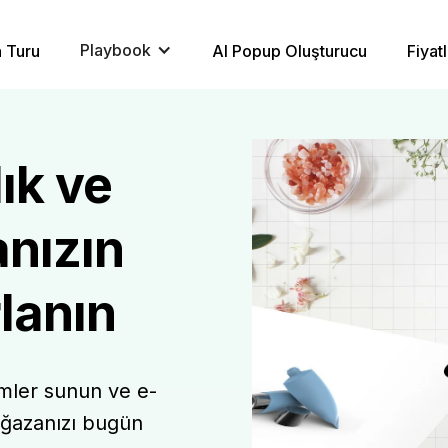
Playbook
 Turu
AI Popup Oluşturucu
Fiyat
ık ve
nızın
lanın
imler sunun ve e-
ağazanızı bugün