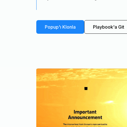
Popup'ı Klonla
Playbook'a Git