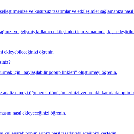
elleştirmenize ve kusursuz tasarımlar ve etkileşimler sağlamanıza nasıl 
ınızı ve gelişmiş kullanıcı etkileşimleri için zamanında, kişiselleştirilmi
ini ekleyebileceğinizi öğrenin
siniz?
durmak için "paylaşılabilir popup linkleri" oluşturmayı öğrenin.
 analiz etmeyi öğrenerek dönüşümlerinizi veri odaklı kararlarla optimiz
asını nasıl ekleyeceğinizi öğrenin.
nı kullanarak popuplarınızı nasıl tasarlayabileceğinizi keşfedin.