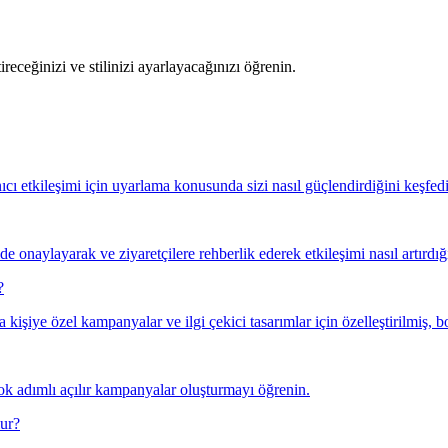
receğinizi ve stilinizi ayarlayacağınızı öğrenin.
lanıcı etkileşimi için uyarlama konusunda sizi nasıl güçlendirdiğini keşfed
de onaylayarak ve ziyaretçilere rehberlik ederek etkileşimi nasıl artırdığ
?
kişiye özel kampanyalar ve ilgi çekici tasarımlar için özelleştirilmiş, b
ok adımlı açılır kampanyalar oluşturmayı öğrenin.
lur?