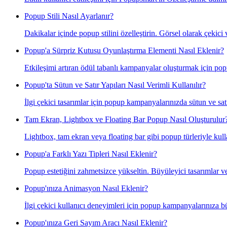
Popup Stili Nasıl Ayarlanır?
Dakikalar içinde popup stilini özelleştirin. Görsel olarak çekici
Popup'a Sürpriz Kutusu Oyunlaştırma Elementi Nasıl Eklenir?
Etkileşimi artıran ödül tabanlı kampanyalar oluşturmak için pop
Popup'ta Sütun ve Satır Yapıları Nasıl Verimli Kullanılır?
İlgi çekici tasarımlar için popup kampanyalarınızda sütun ve satır
Tam Ekran, Lightbox ve Floating Bar Popup Nasıl Oluşturulur
Lightbox, tam ekran veya floating bar gibi popup türleriyle kullan
Popup'a Farklı Yazı Tipleri Nasıl Eklenir?
Popup estetiğini zahmetsizce yükseltin. Büyüleyici tasarımlar ve 
Popup'ınıza Animasyon Nasıl Eklenir?
İlgi çekici kullanıcı deneyimleri için popup kampanyalarınıza b
Popup'ınıza Geri Sayım Aracı Nasıl Eklenir?