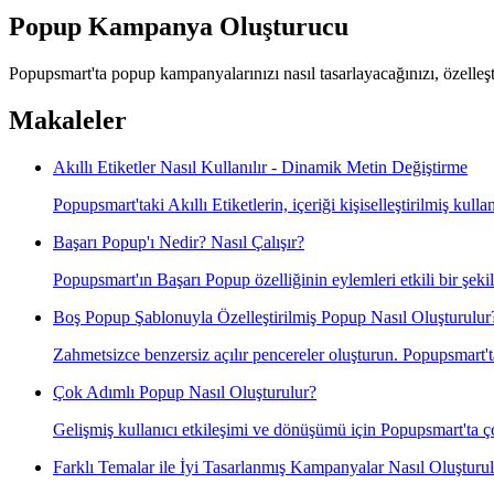
Popup Kampanya Oluşturucu
Popupsmart'ta popup kampanyalarınızı nasıl tasarlayacağınızı, özelleşti
Makaleler
Akıllı Etiketler Nasıl Kullanılır - Dinamik Metin Değiştirme
Popupsmart'taki Akıllı Etiketlerin, içeriği kişiselleştirilmiş kul
Başarı Popup'ı Nedir? Nasıl Çalışır?
Popupsmart'ın Başarı Popup özelliğinin eylemleri etkili bir şekil
Boş Popup Şablonuyla Özelleştirilmiş Popup Nasıl Oluşturulur
Zahmetsizce benzersiz açılır pencereler oluşturun. Popupsmart'ta 
Çok Adımlı Popup Nasıl Oluşturulur?
Gelişmiş kullanıcı etkileşimi ve dönüşümü için Popupsmart'ta ç
Farklı Temalar ile İyi Tasarlanmış Kampanyalar Nasıl Oluşturu