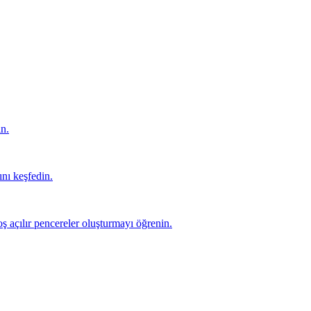
in.
ını keşfedin.
oş açılır pencereler oluşturmayı öğrenin.