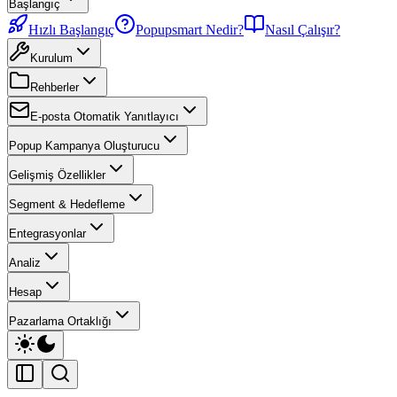
Başlangıç
Hızlı Başlangıç
Popupsmart Nedir?
Nasıl Çalışır?
Kurulum
Rehberler
E-posta Otomatik Yanıtlayıcı
Popup Kampanya Oluşturucu
Gelişmiş Özellikler
Segment & Hedefleme
Entegrasyonlar
Analiz
Hesap
Pazarlama Ortaklığı