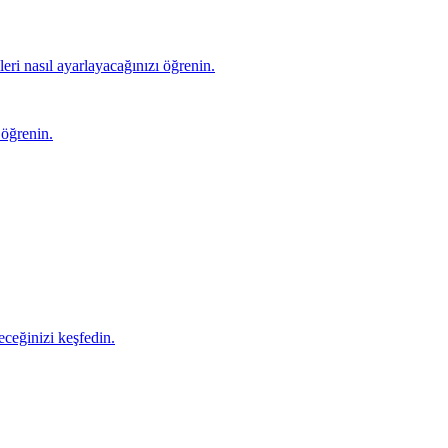
eri nasıl ayarlayacağınızı öğrenin.
 öğrenin.
eceğinizi keşfedin.