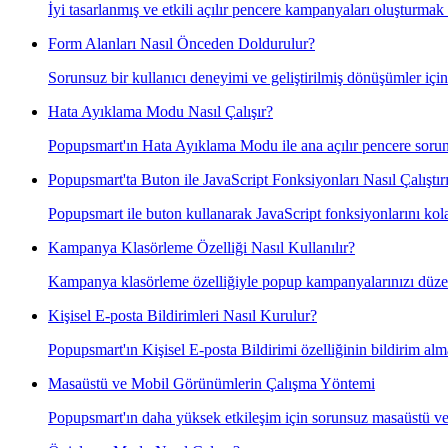
İyi tasarlanmış ve etkili açılır pencere kampanyaları oluşturmak
Form Alanları Nasıl Önceden Doldurulur?
Sorunsuz bir kullanıcı deneyimi ve geliştirilmiş dönüşümler içi
Hata Ayıklama Modu Nasıl Çalışır?
Popupsmart'ın Hata Ayıklama Modu ile ana açılır pencere soru
Popupsmart'ta Buton ile JavaScript Fonksiyonları Nasıl Çalıştırı
Popupsmart ile buton kullanarak JavaScript fonksiyonlarını kola
Kampanya Klasörleme Özelliği Nasıl Kullanılır?
Kampanya klasörleme özelliğiyle popup kampanyalarınızı düzenle
Kişisel E-posta Bildirimleri Nasıl Kurulur?
Popupsmart'ın Kişisel E-posta Bildirimi özelliğinin bildirim alm
Masaüstü ve Mobil Görünümlerin Çalışma Yöntemi
Popupsmart'ın daha yüksek etkileşim için sorunsuz masaüstü ve 