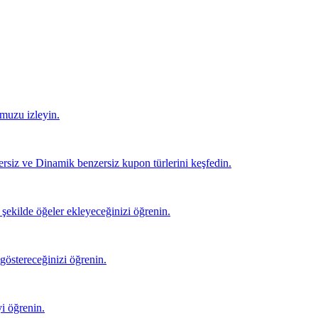
umuzu izleyin.
rsiz ve Dinamik benzersiz kupon türlerini keşfedin.
r şekilde öğeler ekleyeceğinizi öğrenin.
östereceğinizi öğrenin.
yi öğrenin.