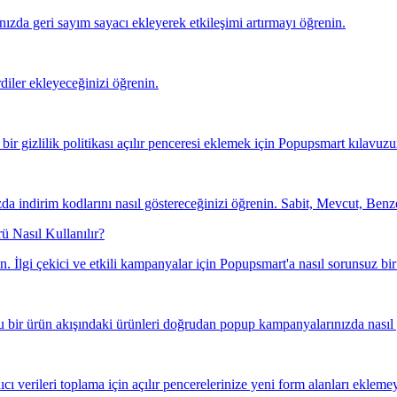
ızda geri sayım sayacı ekleyerek etkileşimi artırmayı öğrenin.
rdiler ekleyeceğinizi öğrenin.
bir gizlilik politikası açılır penceresi eklemek için Popupsmart kılavuz
 indirim kodlarını nasıl göstereceğinizi öğrenin. Sabit, Mevcut, Benze
ü Nasıl Kullanılır?
n. İlgi çekici ve etkili kampanyalar için Popupsmart'a nasıl sorunsuz bi
bir ürün akışındaki ürünleri doğrudan popup kampanyalarınızda nasıl g
ıcı verileri toplama için açılır pencerelerinize yeni form alanları ekleme