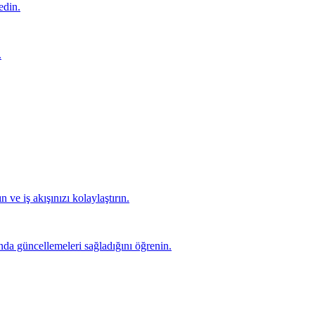
edin.
.
e iş akışınızı kolaylaştırın.
ında güncellemeleri sağladığını öğrenin.