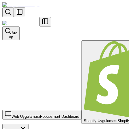
Ara
⌘
K
Web Uygulaması
Popupsmart Dashboard
Shopify Uygulaması
Shopif