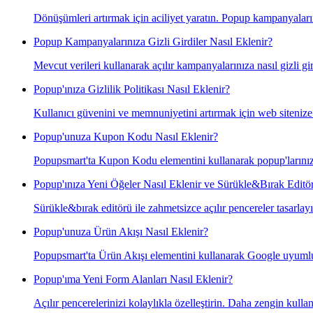
Dönüşümleri artırmak için aciliyet yaratın. Popup kampanyaların
Popup Kampanyalarınıza Gizli Girdiler Nasıl Eklenir?
Mevcut verileri kullanarak açılır kampanyalarınıza nasıl gizli gi
Popup'ınıza Gizlilik Politikası Nasıl Eklenir?
Kullanıcı güvenini ve memnuniyetini artırmak için web sitenize 
Popup'unuza Kupon Kodu Nasıl Eklenir?
Popupsmart'ta Kupon Kodu elementini kullanarak popup'larınızda
Popup'ınıza Yeni Öğeler Nasıl Eklenir ve Sürükle&Bırak Editör
Sürükle&bırak editörü ile zahmetsizce açılır pencereler tasarlayı
Popup'unuza Ürün Akışı Nasıl Eklenir?
Popupsmart'ta Ürün Akışı elementini kullanarak Google uyumlu 
Popup'ıma Yeni Form Alanları Nasıl Eklenir?
Açılır pencerelerinizi kolaylıkla özelleştirin. Daha zengin kullan