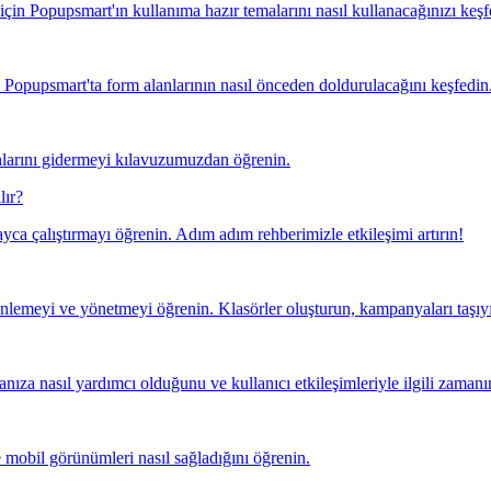
 için Popupsmart'ın kullanıma hazır temalarını nasıl kullanacağınızı keşf
n Popupsmart'ta form alanlarının nasıl önceden doldurulacağını keşfedin
nlarını gidermeyi kılavuzumuzdan öğrenin.
lır?
yca çalıştırmayı öğrenin. Adım adım rehberimizle etkileşimi artırın!
meyi ve yönetmeyi öğrenin. Klasörler oluşturun, kampanyaları taşıyın v
anıza nasıl yardımcı olduğunu ve kullanıcı etkileşimleriyle ilgili zaman
mobil görünümleri nasıl sağladığını öğrenin.