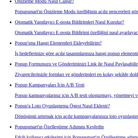
Önizleme Modu Nasıl Çalışır?
Popupsmart'ın Önizleme Modu özelliğinin açılır pencereleri görs
Otomatik Yanıtlayıcı E-posta Bildirimleri Nasıl Kurulur?
Otomatik Yanıtlayıcı E-posta Bildirimi özelliğini nasıl ayarlayacağ
Popup'ıma Hangi Elementleri Ekleyebilirim?
İş hedeflerinize göre açılır tasarımlarınıza hangi popup element
Popup Formunuzu ve Gönderiminizi Link ile Nasıl Paylaşabilir
Ziyaretçilerinizle formları ve gönderimleri en kolay şekilde dol
Popup Kampanyaları İçin A/B Testi
Popup kampanyalarınız için A/B testi oluşturmayı, yönetmeyi ve
Popup'a Loto Oyunlaştırma Ögesi Nasıl Eklenir?
Dönüşümü artırmak için açılır kampanyalarınıza loto oyunlaştırm
Popupsmart'ın Özelleştirme Adımını Keşfedin
Etkili kullanıcı etkileşimi için Popupsmart'ın Özelleştirme adımı