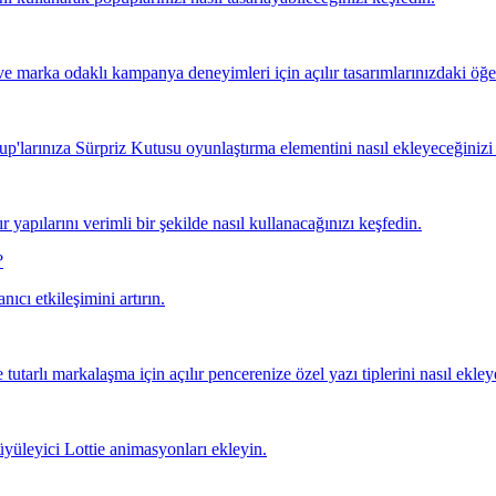
 ve marka odaklı kampanya deneyimleri için açılır tasarımlarınızdaki öğel
up'larınıza Sürpriz Kutusu oyunlaştırma elementini nasıl ekleyeceğinizi
 yapılarını verimli bir şekilde nasıl kullanacağınızı keşfedin.
?
ıcı etkileşimini artırın.
tutarlı markalaşma için açılır pencerenize özel yazı tiplerini nasıl ekley
üyüleyici Lottie animasyonları ekleyin.