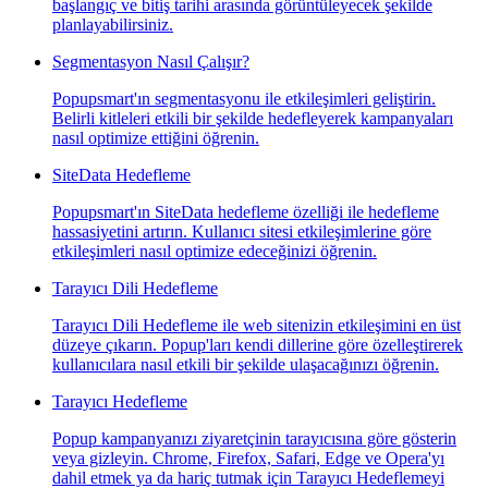
başlangıç ve bitiş tarihi arasında görüntüleyecek şekilde
planlayabilirsiniz.
Segmentasyon Nasıl Çalışır?
Popupsmart'ın segmentasyonu ile etkileşimleri geliştirin.
Belirli kitleleri etkili bir şekilde hedefleyerek kampanyaları
nasıl optimize ettiğini öğrenin.
SiteData Hedefleme
Popupsmart'ın SiteData hedefleme özelliği ile hedefleme
hassasiyetini artırın. Kullanıcı sitesi etkileşimlerine göre
etkileşimleri nasıl optimize edeceğinizi öğrenin.
Tarayıcı Dili Hedefleme
Tarayıcı Dili Hedefleme ile web sitenizin etkileşimini en üst
düzeye çıkarın. Popup'ları kendi dillerine göre özelleştirerek
kullanıcılara nasıl etkili bir şekilde ulaşacağınızı öğrenin.
Tarayıcı Hedefleme
Popup kampanyanızı ziyaretçinin tarayıcısına göre gösterin
veya gizleyin. Chrome, Firefox, Safari, Edge ve Opera'yı
dahil etmek ya da hariç tutmak için Tarayıcı Hedeflemeyi