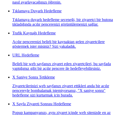
nasıl ayarlayacağınızı öğrenin.
Tıklamaya Duyarlı Hedefleme
Tıklamaya duyarlı hedefleme seçeneği, bir ziyaretçi bir butona
tıkladığında açılır pencerenizi görüntülemenizi sağlar.
Trafik Kaynağı Hedefleme
Açılır pencerenizi belirli bir kaynaktan gelen ziyaretçilere
göstermek ister misiniz? Sizi yakaladık.
URL Hedefleme
Belirli bir web sayfanızı ziyaret eden ziyaretçileri, bu sayfada
yaptığımız gibi bir açılır pencere ile hedefleyebilirsiniz.
X Saniye Sonra Tetikleme
Ziyaretçilerinizi web sayfanızı ziyaret ettikleri anda bir açılır
pencereyle bombalamak istemiyorsanız, "X saniye sonra"
hedefleme sizi kurtarmak için burada.
X Sayfa Ziyareti Sonrası Hedefleme
Popup kampanyanızı, aynı ziyaret içinde web sitenizde en az