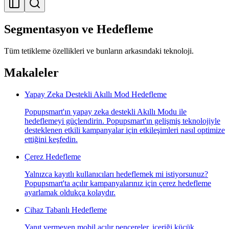
Segmentasyon ve Hedefleme
Tüm tetikleme özellikleri ve bunların arkasındaki teknoloji.
Makaleler
Yapay Zeka Destekli Akıllı Mod Hedefleme
Popupsmart'ın yapay zeka destekli Akıllı Modu ile
hedeflemeyi güçlendirin. Popupsmart'ın gelişmiş teknolojiyle
desteklenen etkili kampanyalar için etkileşimleri nasıl optimize
ettiğini keşfedin.
Çerez Hedefleme
Yalnızca kayıtlı kullanıcıları hedeflemek mi istiyorsunuz?
Popupsmart'ta açılır kampanyalarınız için çerez hedefleme
ayarlamak oldukça kolaydır.
Cihaz Tabanlı Hedefleme
Yanıt vermeyen mobil açılır pencereler, içeriği küçük