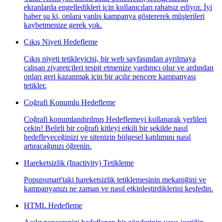
ekranlarda engelledikleri için kullanıcıları rahatsız ediyor. İyi
haber şu ki, onlara yanlış kampanya göstererek müşterileri
kaybetmenize gerek yok.
Çıkış Niyeti Hedefleme
Çıkış niyeti tetikleyicisi, bir web sayfasından ayrılmaya
çalışan ziyaretçileri tespit etmenize yardımcı olur ve ardından
onları geri kazanmak için bir açılır pencere kampanyası
tetikler.
Coğrafi Konumlu Hedefleme
Coğrafi konumlandırılmış Hedeflemeyi kullanarak yerlileri
çekin! Belirli bir coğrafi kitleyi etkili bir şekilde nasıl
hedefleyeceğinizi ve sitenizin bölgesel katılımını nasıl
artıracağınızı öğrenin.
Hareketsizlik (Inactivity) Tetikleme
Popupsmart'taki hareketsizlik tetiklemesinin mekaniğini ve
kampanyanızı ne zaman ve nasıl etkinleştirdiklerini keşfedin.
HTML Hedefleme