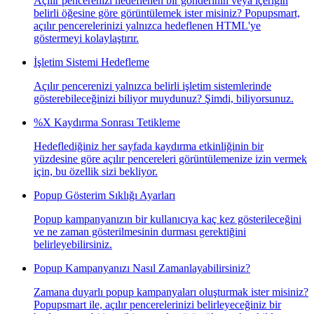
Açılır pencerenizi hedeflenen bir gönderinin veya içeriğin
belirli öğesine göre görüntülemek ister misiniz? Popupsmart,
açılır pencerelerinizi yalnızca hedeflenen HTML'ye
göstermeyi kolaylaştırır.
İşletim Sistemi Hedefleme
Açılır pencerenizi yalnızca belirli işletim sistemlerinde
gösterebileceğinizi biliyor muydunuz? Şimdi, biliyorsunuz.
%X Kaydırma Sonrası Tetikleme
Hedeflediğiniz her sayfada kaydırma etkinliğinin bir
yüzdesine göre açılır pencereleri görüntülemenize izin vermek
için, bu özellik sizi bekliyor.
Popup Gösterim Sıklığı Ayarları
Popup kampanyanızın bir kullanıcıya kaç kez gösterileceğini
ve ne zaman gösterilmesinin durması gerektiğini
belirleyebilirsiniz.
Popup Kampanyanızı Nasıl Zamanlayabilirsiniz?
Zamana duyarlı popup kampanyaları oluşturmak ister misiniz?
Popupsmart ile, açılır pencerelerinizi belirleyeceğiniz bir