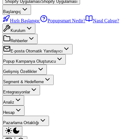
Shopify Uygulaması
Shopify Uygulaması
Başlangıç
Hızlı Başlangıç
Popupsmart Nedir?
Nasıl Çalışır?
Kurulum
Rehberler
E-posta Otomatik Yanıtlayıcı
Popup Kampanya Oluşturucu
Gelişmiş Özellikler
Segment & Hedefleme
Entegrasyonlar
Analiz
Hesap
Pazarlama Ortaklığı