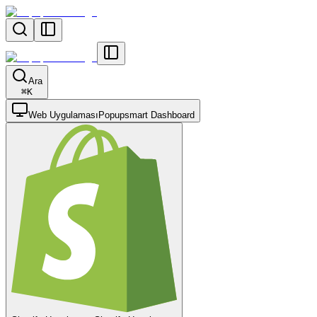
Ara
⌘
K
Web Uygulaması
Popupsmart Dashboard