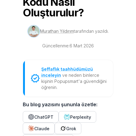
Kodu Nasıl
Oluşturulur?
Murathan Yıldırım
tarafından yazıldı.
Güncellenme:
6 Mart 2026
Şeffaflık taahhüdümüzü
inceleyin
ve neden binlerce
kişinin Popupsmart'a güvendiğini
öğrenin.
Bu blog yazısını şununla özetle:
ChatGPT
Perplexity
Claude
Grok