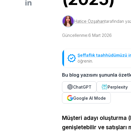
Hatice Özşahan
tarafından yaz
Güncellenme:
6 Mart 2026
Şeffaflık taahhüdümüzü i
öğrenin.
Bu blog yazısını şununla özetl
ChatGPT
Perplexity
Google AI Mode
Müşteri adayı oluşturma (l
genişletebilir ve satışları