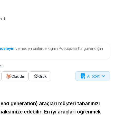
ıldı.
nceleyin
ve neden binlerce kişinin Popupsmart'a güvendiğini
e:
AI özet
Claude
Grok
ead generation) araçları müşteri tabanınızı
 maksimize edebilir. En iyi araçları öğrenmek