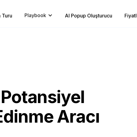
Playbook
 Turu
AI Popup Oluşturucu
Fiyat
 Potansiyel
Edinme Aracı