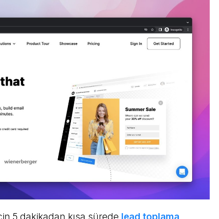
 için 5 dakikadan kısa sürede
lead toplama