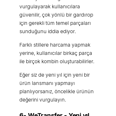
vurgulayarak kullanıcılara
güvenilir, çok yönlü bir gardırop
için gerekli tüm temel parçaları
sunduğunu iddia ediyor.
Farklı stillere harcama yapmak
yerine, kullanıcılar birkaç parça
ile birçok kombin oluşturabilirler.
Eğer siz de yeni yıl için yeni bir
ürün lansmanı yapmayı
planlıyorsanız, öncelikle ürünün
değerini vurgulayın.
6- WeTransfer - Yeni yıl,