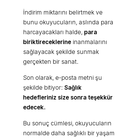
İndirim miktarını belirtmek ve
bunu okuyucuların, aslında para
harcayacakları halde,
para
biriktireceklerine
inanmalarını
sağlayacak şekilde sunmak
gerçekten bir sanat.
Son olarak, e-posta metni şu
şekilde bitiyor:
Sağlık
hedefleriniz size sonra teşekkür
edecek.
Bu sonuç cümlesi, okuyucuların
normalde daha sağlıklı bir yaşam