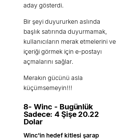
aday gösterdi.
Bir şeyi duyururken aslında
başlık satırında duyurmamak,
kullanıcıların merak etmelerini ve
içeriği görmek için e-postayı
açmalarını sağlar.
Merakın gücünü asla
küçümsemeyin!!!
8- Winc - Bugünlük
Sadece: 4 Şişe 20.22
Dolar
Winc'in hedef kitlesi şarap