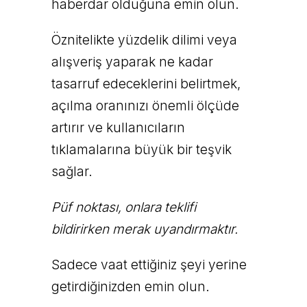
haberdar olduğuna emin olun.
Öznitelikte yüzdelik dilimi veya
alışveriş yaparak ne kadar
tasarruf edeceklerini belirtmek,
açılma oranınızı önemli ölçüde
artırır ve kullanıcıların
tıklamalarına büyük bir teşvik
sağlar.
Püf noktası, onlara teklifi
bildirirken merak uyandırmaktır.
Sadece vaat ettiğiniz şeyi yerine
getirdiğinizden emin olun.