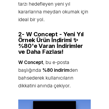
tarzı hedefleyen yeni yıl
kararlarına meydan okumak için
ideal bir yol.
2- W Concept - Yeni Yıl
Örnek Ürün İndirimi ✨
%80'e Varan İndirimler
ve Daha Fazlası!
W Concept
, bu e-posta
başlığında
%80 indirim
den
bahsederek kullanıcıların
dikkatini anında çekiyor.