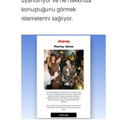
uyandırıyor ve ne hakkında
konuştuğunu görmek
istemelerini sağlıyor.