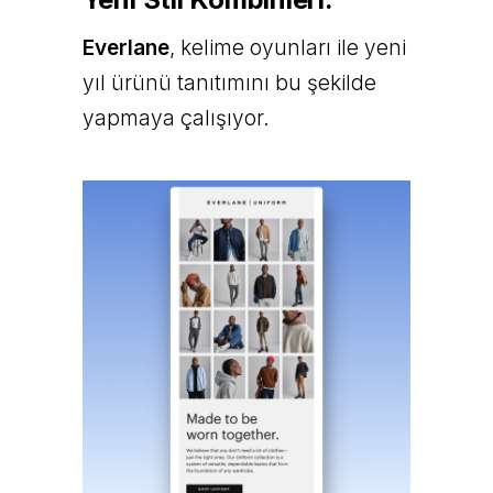
Everlane
, kelime oyunları ile yeni
yıl ürünü tanıtımını bu şekilde
yapmaya çalışıyor.