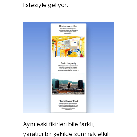
listesiyle geliyor.
Aynı eski fikirleri bile farklı,
yaratıcı bir şekilde sunmak etkili