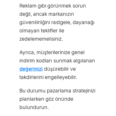
Reklam gibi görünmek sorun
değil, ancak markanızın
güvenilirliğini rastgele, dayanağı
olmayan teklifler ile
zedelememelisiniz.
Ayrıca, müşterilerinize genel
indirim kodları sunmak algılanan
değerinizi
düşürebilir ve
takdirlerini engelleyebilir.
Bu durumu pazarlama stratejinizi
planlarken göz önünde
bulundurun.