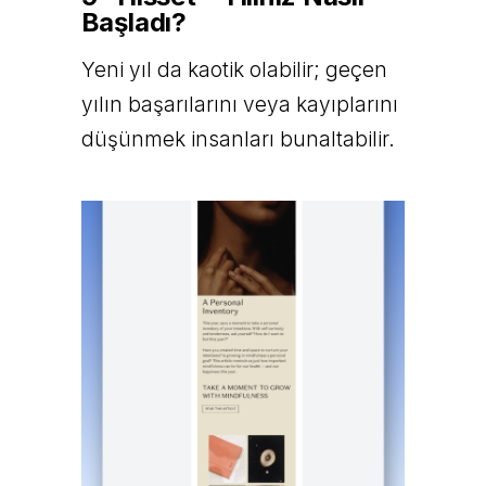
Başladı?
Yeni yıl da kaotik olabilir; geçen
yılın başarılarını veya kayıplarını
düşünmek insanları bunaltabilir.