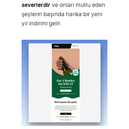
severlerdir
ve onları mutlu eden
şeylerin başında harika bir yeni
yıl indirimi gelir.