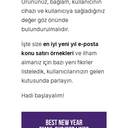
Ürününüz, bağlam, kullanıcının
cihazı ve kullanıcıya sağladığınız
değer göz önünde
bulundurulmalıdır.
İşte size
en iyi yeni yıl e-posta
konu satırı örnekleri
ve ilham
almanız için bazı yeni fikirler
listeledik, kullanıcılarınızın gelen
kutusunda parlayın.
Hadi başlayalım!