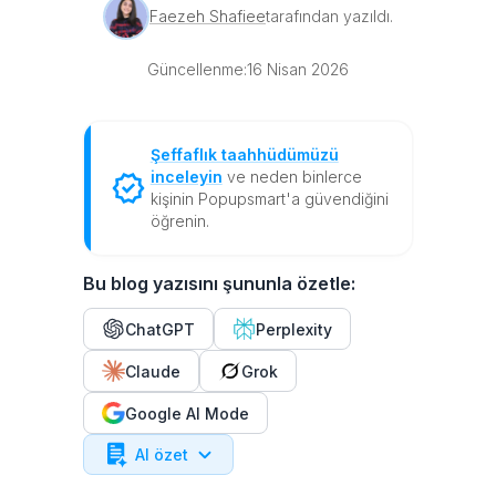
Faezeh Shafiee
tarafından yazıldı.
Güncellenme:
16 Nisan 2026
Şeffaflık taahhüdümüzü
inceleyin
ve neden binlerce
kişinin Popupsmart'a güvendiğini
öğrenin.
Bu blog yazısını şununla özetle:
ChatGPT
Perplexity
Claude
Grok
Google AI Mode
AI özet