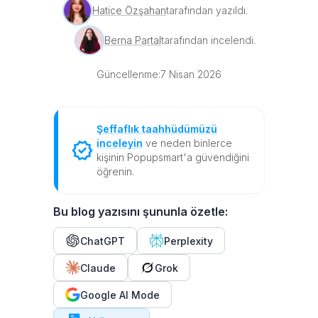
Hatice Özşahan
tarafından yazıldı.
Berna Partal
tarafından incelendi.
Güncellenme:
7 Nisan 2026
Şeffaflık taahhüdümüzü
inceleyin
ve neden binlerce
kişinin Popupsmart'a güvendiğini
öğrenin.
Bu blog yazısını şununla özetle:
ChatGPT
Perplexity
Claude
Grok
Google AI Mode