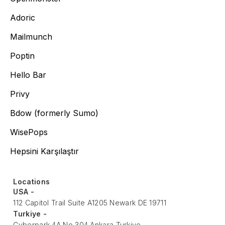
Adoric
Mailmunch
Poptin
Hello Bar
Privy
Bdow (formerly Sumo)
WisePops
Hepsini Karşılaştır
Locations
USA -
112 Capitol Trail Suite A1205 Newark DE 19711
Turkiye -
Cyberpark 4A No 304 Ankara Turkiye