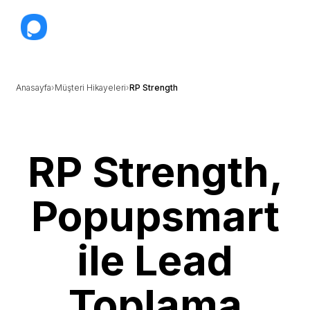
Anasayfa
Müşteri Hikayeleri
RP Strength
RP Strength,
Popupsmart
ile Lead
Toplama