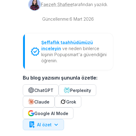
Faezeh Shafiee
tarafından yazıldı.
Güncellenme:
6 Mart 2026
Şeffaflık taahhüdümüzü
inceleyin
ve neden binlerce
kişinin Popupsmart'a güvendiğini
öğrenin.
Bu blog yazısını şununla özetle:
ChatGPT
Perplexity
Claude
Grok
Google AI Mode
AI özet