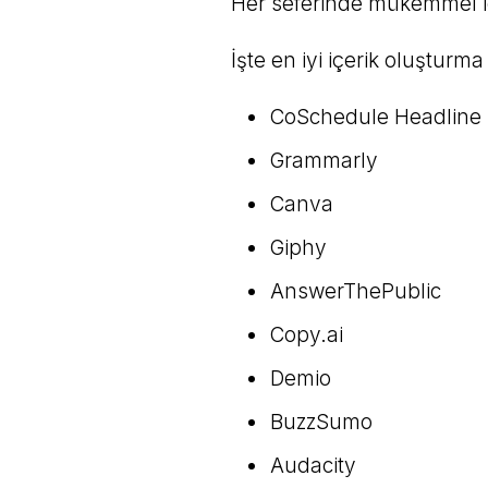
Her seferinde mükemmel i
İşte en iyi içerik oluşturma 
CoSchedule Headline 
Grammarly
Canva
Giphy
AnswerThePublic
Copy.ai
Demio
BuzzSumo
Audacity