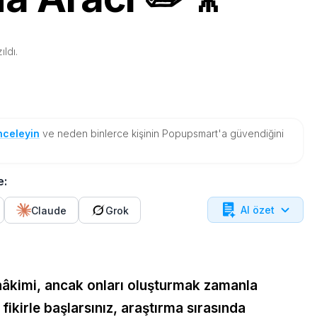
ıldı.
nceleyin
ve neden binlerce kişinin Popupsmart'a güvendiğini
e:
AI özet
Claude
Grok
in hâkimi, ancak onları oluşturmak zamanla
r fikirle başlarsınız, araştırma sırasında