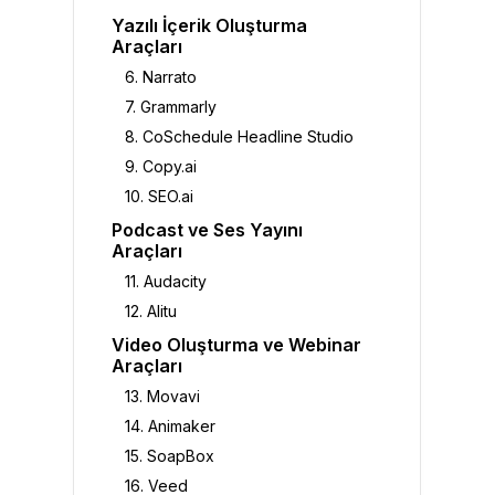
Yazılı İçerik Oluşturma
Araçları
6. Narrato
7. Grammarly
8. CoSchedule Headline Studio
9. Copy.ai
10. SEO.ai
Podcast ve Ses Yayını
Araçları
11. Audacity
12. Alitu
Video Oluşturma ve Webinar
Araçları
13. Movavi
14. Animaker
15. SoapBox
16. Veed