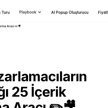
Playbook
 Turu
AI Popup Oluşturucu
Fiyat
urma Aracı ✏️🎥
zarlamacıların
ı 25 İçerik
a Aracı ✏️🎥