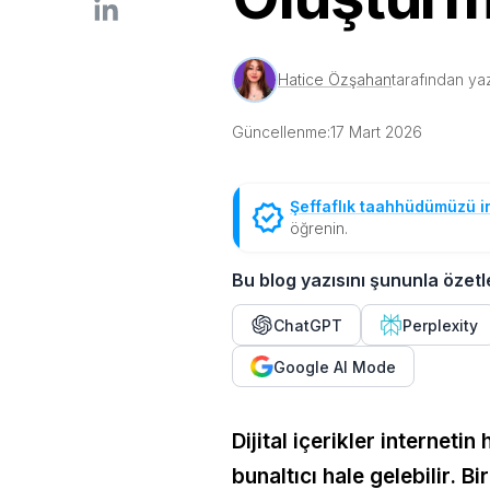
Hatice Özşahan
tarafından yaz
Güncellenme:
17 Mart 2026
Şeffaflık taahhüdümüzü i
öğrenin.
Bu blog yazısını şununla özetl
ChatGPT
Perplexity
Google AI Mode
Dijital içerikler internet
bunaltıcı hale gelebilir. Bi