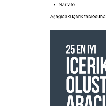
Narrato
Aşağıdaki içerik tablosund