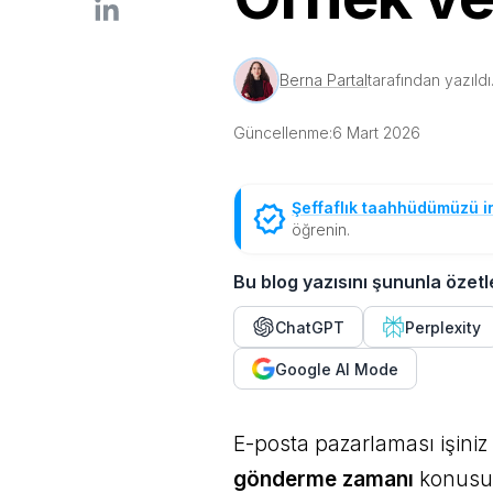
Berna Partal
tarafından yazıldı
Güncellenme:
6 Mart 2026
Şeffaflık taahhüdümüzü i
öğrenin.
Bu blog yazısını şununla özetl
ChatGPT
Perplexity
Google AI Mode
E-posta pazarlaması işiniz
gönderme zamanı
konusun