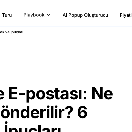
Playbook
 Turu
AI Popup Oluşturucu
Fiyat
k ve İpuçları
 E-postası: Ne
nderilir? 6
İpuçları