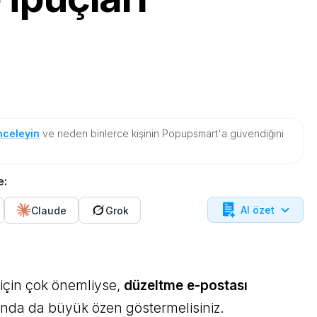
.
nceleyin
ve neden binlerce kişinin Popupsmart'a güvendiğini
e:
AI özet
Claude
Grok
 için çok önemliyse,
düzeltme e-postası
da da büyük özen göstermelisiniz.