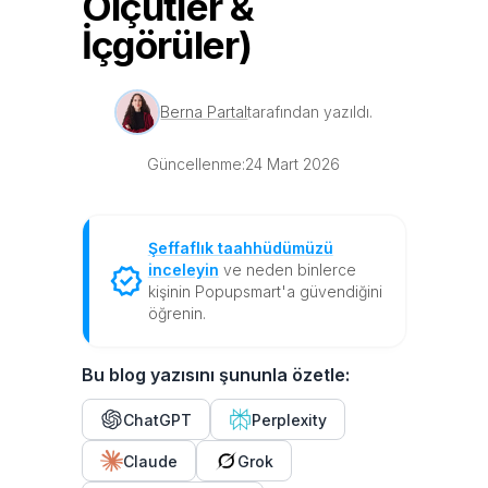
Ölçütler &
İçgörüler)
Berna Partal
tarafından yazıldı.
Güncellenme:
24 Mart 2026
Şeffaflık taahhüdümüzü
inceleyin
ve neden binlerce
kişinin Popupsmart'a güvendiğini
öğrenin.
Bu blog yazısını şununla özetle:
ChatGPT
Perplexity
Claude
Grok