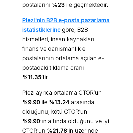
postalarını
%23
ile geçmektedir.
Plezi'nin B2B e-posta pazarlama
istatistiklerine
göre, B2B
hizmetleri, insan kaynakları,
finans ve danışmanlık e-
postalarının ortalama açılan e-
postadaki tıklama oranı
%11.35
’tir.
Plezi ayrıca ortalama CTOR’un
%9.90
ile
%13.24
arasında
olduğunu, kötü CTOR’un
%9.90
’ın altında olduğunu ve iyi
CTOR’un
%21.78
’in üzerinde