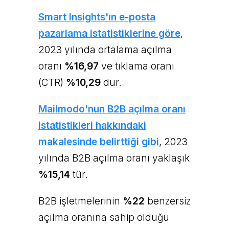
Smart Insights'ın e-posta
pazarlama istatistiklerine göre
,
2023 yılında ortalama açılma
oranı
%16,97
ve tıklama oranı
(CTR)
%10,29
dur.
Mailmodo'nun B2B açılma oranı
istatistikleri hakkındaki
makalesinde belirttiği gibi
, 2023
yılında B2B açılma oranı yaklaşık
%15,14
tür.
B2B işletmelerinin
%22
benzersiz
açılma oranına sahip olduğu