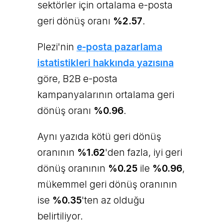
sektörler için ortalama e-posta
geri dönüş oranı
%2.57
.
Plezi'nin
e-posta pazarlama
istatistikleri hakkında yazısına
göre, B2B e-posta
kampanyalarının ortalama geri
dönüş oranı
%0.96
.
Aynı yazıda kötü geri dönüş
oranının
%1.62
'den fazla, iyi geri
dönüş oranının
%0.25
ile
%0.96
,
mükemmel geri dönüş oranının
ise
%0.35
'ten az olduğu
belirtiliyor.