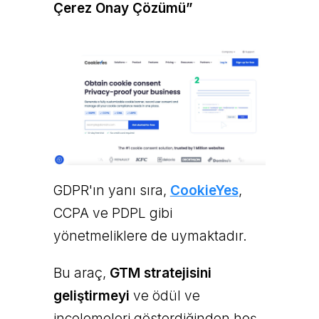
Çerez Onay Çözümü”
GDPR'ın yanı sıra,
CookieYes
,
CCPA ve PDPL gibi
yönetmeliklere de uymaktadır.
Bu araç,
GTM stratejisini
geliştirmeyi
ve ödül ve
incelemeleri gösterdiğinden hoş