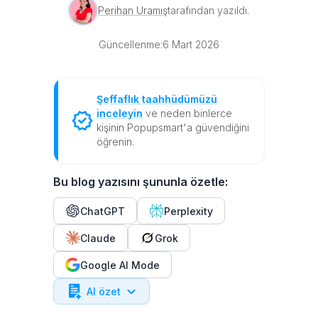
Perihan Uramış
tarafından yazıldı.
Güncellenme:
6 Mart 2026
Şeffaflık taahhüdümüzü
inceleyin
ve neden binlerce
kişinin Popupsmart'a güvendiğini
öğrenin.
Bu blog yazısını şununla özetle:
ChatGPT
Perplexity
Claude
Grok
Google AI Mode
AI özet