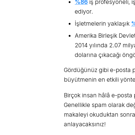
%86
iş profesyoneli, i
ediyor.
İşletmelerin yaklaşık
Amerika Birleşik Devl
2014 yılında 2.07 mil
dolarına çıkacağı öng
Gördüğünüz gibi e-posta pa
büyütmenin en etkili yönte
Birçok insan hâlâ e-posta p
Genellikle spam olarak değ
makaleyi okuduktan sonra
anlayacaksınız!