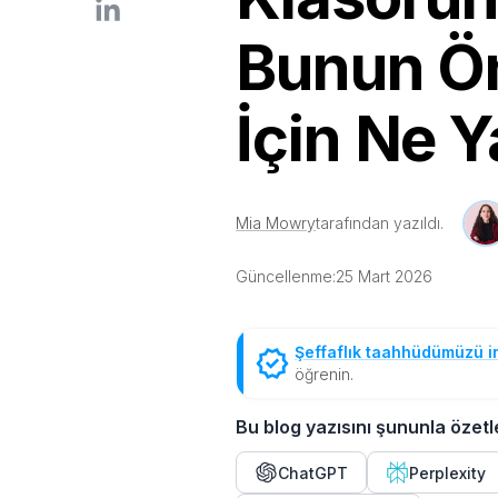
Bunun Ö
İçin Ne 
Mia Mowry
tarafından yazıldı.
Güncellenme:
25 Mart 2026
Şeffaflık taahhüdümüzü i
öğrenin.
Bu blog yazısını şununla özetl
ChatGPT
Perplexity