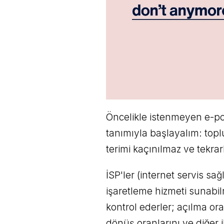
Öncelikle istenmeyen e-po
tanımıyla başlayalım: top
terimi kaçınılmaz ve tekra
İSP'ler (internet servis sağ
işaretleme hizmeti sunabil
kontrol ederler; açılma ora
dönüş oranlarını ve diğer ilg