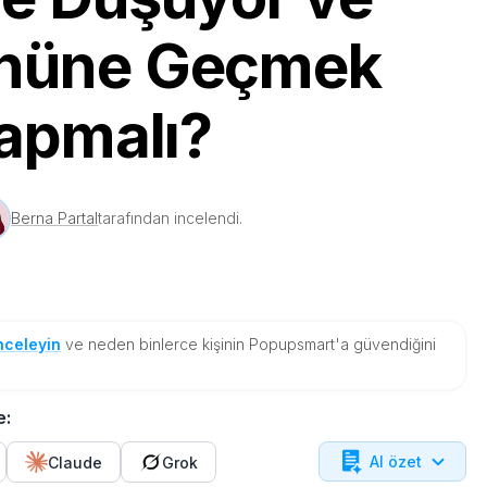
nüne Geçmek
Yapmalı?
Berna Partal
tarafından incelendi.
nceleyin
ve neden binlerce kişinin Popupsmart'a güvendiğini
e:
AI özet
Claude
Grok