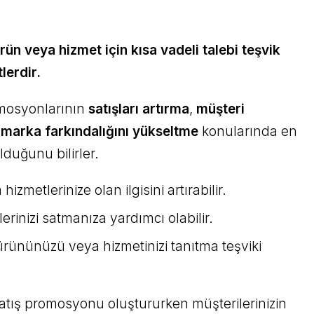
rün veya hizmet için kısa vadeli talebi teşvik
lerdir.
romosyonlarının
satışları artırma
,
müşteri
e
marka farkındalığını yükseltme
konularında en
lduğunu bilirler.
izmetlerinize olan ilgisini artırabilir.
rinizi satmanıza yardımcı olabilir.
ürününüzü veya hizmetinizi tanıtma teşviki
 Satış promosyonu oluştururken müşterilerinizin