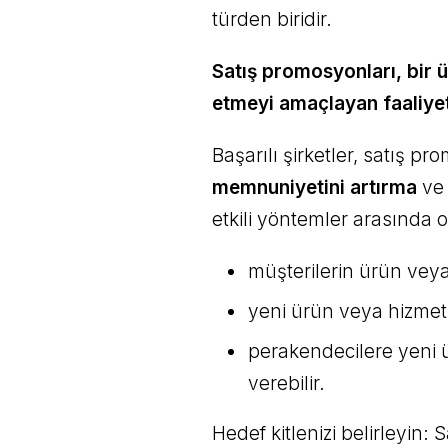
türden biridir.
Satış promosyonları, bir ü
etmeyi amaçlayan faaliyet
Başarılı şirketler, satış p
memnuniyetini artırma
v
etkili yöntemler arasında o
müşterilerin ürün veya h
yeni ürün veya hizmetle
perakendecilere yeni 
verebilir.
Hedef kitlenizi belirleyin: