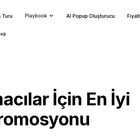
Playbook
 Turu
AI Popup Oluşturucu
Fiyat
neği
cılar İçin En İyi
Promosyonu