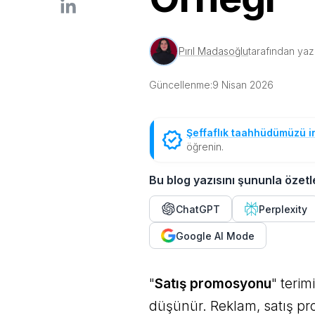
Pırıl Madasoğlu
tarafından yazı
Güncellenme:
9 Nisan 2026
Şeffaflık taahhüdümüzü i
öğrenin.
Bu blog yazısını şununla özetl
ChatGPT
Perplexity
Google AI Mode
"
Satış promosyonu
" teri
düşünür. Reklam, satış pr