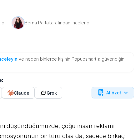
ldı.
Berna Partal
tarafından incelendi.
nceleyin
ve neden binlerce kişinin Popupsmart'a güvendiğini
e:
AI özet
Claude
Grok
mini düşündüğümüzde, çoğu insan reklamı
omosyonunun bir türü olsa da, sadece birkaç