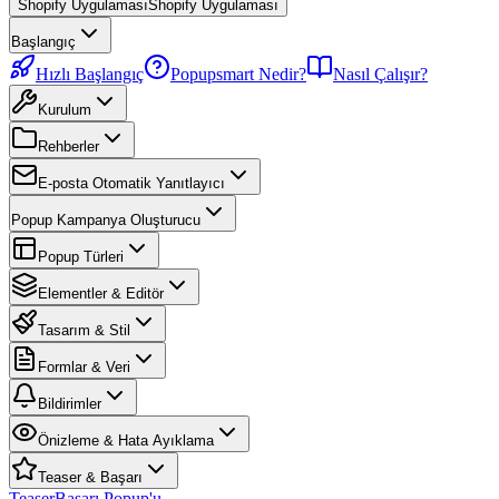
Shopify Uygulaması
Shopify Uygulaması
Başlangıç
Hızlı Başlangıç
Popupsmart Nedir?
Nasıl Çalışır?
Kurulum
Rehberler
E-posta Otomatik Yanıtlayıcı
Popup Kampanya Oluşturucu
Popup Türleri
Elementler & Editör
Tasarım & Stil
Formlar & Veri
Bildirimler
Önizleme & Hata Ayıklama
Teaser & Başarı
Teaser
Başarı Popup'u