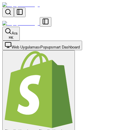
Ara
⌘
K
Web Uygulaması
Popupsmart Dashboard