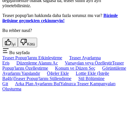
değiştirmenize olanak sağlasa da, teaser stilini ayrı ayrı
yönetebilirsiniz.
Teaser popup'ları hakkında daha fazla sorunuz mu var?
Bizimle
iletişime geçmekten çekinmeyin!
Bu rehber nasıl?
İyi
Kötü
Bu sayfada
Teaser Popup'larını Etkinleştirme
Teaser Ayarlarına
Eriş
Düzenleme Alanını Aç
Varsayılan veya Özelleştir
Teaser
Popup'larını Özelleştirme
Konum ve Düzen Seç
Görüntüleme
Ayarlarını Yapılandır
Öğeler Ekle
Lottie Ekle (İsteğe
Bağlı)
Teaser Popup'larını Stillendirme
Stil Bölümüne
Git
Arka Plan Ayarlarını Bul
Yalnızca Teaser Kampanyaları
Oluşturma