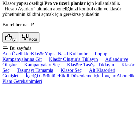
Klasör yapısı özelliği
Pro ve üzeri planlar
için kullanılabilir.
"Hesap Ayarları" altından aboneliğinizi kontrol edin ve klasör
yönetiminin kilidini açmak için gerekirse yükseltin.
Bu rehber nasıl?
İyi
Kötü
Bu sayfada
Ana Özellikler
Klasör Yapısı Nasıl Kullanılır
Popup
Kampanyalarına Git
Klasör Oluştur'a Tıklayın
Adlandır ve
Oluştur
Kampanyaları Seç
Klasöre Taşı'ya Tıklayın
Klasör
Seç
Taşımayı Tamamla
Klasör Seç
Alt Klasörleri
Genişlet
İçeriği Görüntüle
Etkili Düzenleme için İpuçları
Abonelik
Planı Gereksinimleri