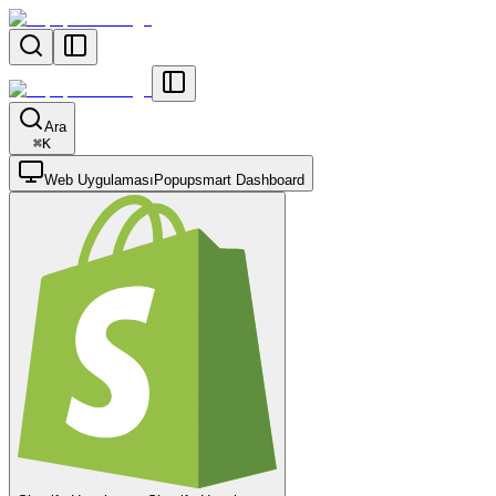
Ara
⌘
K
Web Uygulaması
Popupsmart Dashboard