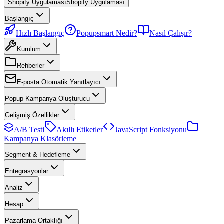
Shopify Uygulaması
Shopify Uygulaması
Başlangıç
Hızlı Başlangıç
Popupsmart Nedir?
Nasıl Çalışır?
Kurulum
Rehberler
E-posta Otomatik Yanıtlayıcı
Popup Kampanya Oluşturucu
Gelişmiş Özellikler
A/B Testi
Akıllı Etiketler
JavaScript Fonksiyonu
Kampanya Klasörleme
Segment & Hedefleme
Entegrasyonlar
Analiz
Hesap
Pazarlama Ortaklığı