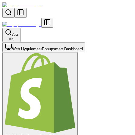
Ara
⌘
K
Web Uygulaması
Popupsmart Dashboard