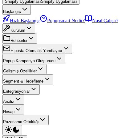
Shopify Uygulaması
Shopify Uygulaması
Başlangıç
Hızlı Başlangıç
Popupsmart Nedir?
Nasıl Çalışır?
Kurulum
Rehberler
E-posta Otomatik Yanıtlayıcı
Popup Kampanya Oluşturucu
Gelişmiş Özellikler
Segment & Hedefleme
Entegrasyonlar
Analiz
Hesap
Pazarlama Ortaklığı