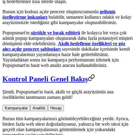
iş hedeflerinize kısa sürede ulaşın.
Bunun için kodsuz açılır pencere oluşturucumuzda
gelişmiş
özelleştirme imkanları
bulabilir, tamamen kullanıcı odaklı ve kolay
arayüzümüzle istediğiniz gibi kampanyalar oluşturabilirsiniz.
Popupsmart'ın
sürükle ve bırak editörü
ile kolayca bir veya çok
adımlı popup kampanyaları oluşturarak daha fazla potansiyel müşteri
dönüşümü elde edebilirsiniz.
Akıllı hedefleme özellikleri ve göz
alıcı açılır pencere şablonları
sayesinde dakikalar içerisinde kendi
kampanyalarınızı yayınlamaya hazır hale getirebilirsiniz.
Yayınladıktan sonra ise kampanya performansını izlemek için
Popupsmart'ın basit web analiz aracını kullanabilirsiniz.
Kontrol Paneli Genel Bakış
Şimdi, Popupsmart'ın basit, akıllı ve güçlü arayüzünün ana
özelliklerini tanıtmanın zamanı geldi!
Kampanyalar
Analitik
Hesap
Burası tüm kampanyalarınızı görüntüleyebileceğiniz yerdir. Ayrıca,
birden fazla web sitesi doğruladıysanız, yalnızca bir web sitesi için
geçerli olan kampanyalarınızı görüntülemek için yukarıdaki
pencereden seçim yapabilirsiniz.