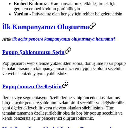
Embed Kodunuz
- Kampanyalarınızı etkinleştirmek için
gereken embed kodunu görüntüleyin
Yardım
- İhtiyacınız olan her şey için rehber belgelere erişin
İlk Kampanyanızı Oluşturma
Artık
ilk açılır pencere kampanyanızı oluşturmaya hazırsınız!
Popup Şablonunuzu Seçin
Popupsmart'ı web sitenize yükledikten sonra, dönüşüme hazır popup
temaları arasından kampanya amacınıza en uygun şablonu seçebilir
ve web sitenizde yayınlayabilirsiniz.
Popup'unuzu Özelleştirin
İleri seviye segmentasyon özelliklerine sahip önceden tasarlanmış
birçok açılır pencere şablonumuzdan birini seçebilir ve değiştirebilir,
yeni öğeler ekleyebilir veya mevcut olanları silebilirsiniz. Tüm
temalar tamamen özelleştirilebilir olsa da boş bir popup seçebilir ve
kendi benzersiz açılır pencerenizi oluşturabilirsiniz.