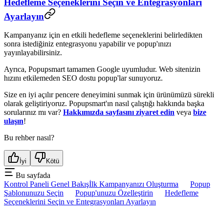
Hedefleme Seçeneklerini Seçin ve Entegrasyonları
Ayarlayın
Kampanyanız için en etkili hedefleme seçeneklerini belirledikten
sonra istediğiniz entegrasyonu yapabilir ve popup'ınızı
yayınlayabilirsiniz.
Ayrıca, Popupsmart tamamen Google uyumludur. Web sitenizin
hızını etkilemeden SEO dostu popup'lar sunuyoruz.
Size en iyi açılır pencere deneyimini sunmak için ürünümüzü sürekli
olarak geliştiriyoruz. Popupsmart'ın nasıl çalıştığı hakkında başka
sorularınız mı var?
Hakkımızda sayfasını ziyaret edin
veya
bize
ulaşın
!
Bu rehber nasıl?
İyi
Kötü
Bu sayfada
Kontrol Paneli Genel Bakış
İlk Kampanyanızı Oluşturma
Popup
Şablonunuzu Seçin
Popup'unuzu Özelleştirin
Hedefleme
Seçeneklerini Seçin ve Entegrasyonları Ayarlayın