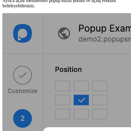
Ayrıca açılır menülerden popup'ınızın şeklini ve açılış efektini
belirleyebilirsiniz.