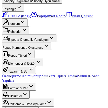
Shopify Uygulaması
Shopify Uygulaması
Başlangıç
Hızlı Başlangıç
Popupsmart Nedir?
Nasıl Çalışır?
Kurulum
Rehberler
E-posta Otomatik Yanıtlayıcı
Popup Kampanya Oluşturucu
Popup Türleri
Elementler & Editör
Tasarım & Stil
Özelleştirme Adımı
Popup Stili
Yazı Tipleri
Temalar
Sütun & Satır
Yapıları
Formlar & Veri
Bildirimler
Önizleme & Hata Ayıklama