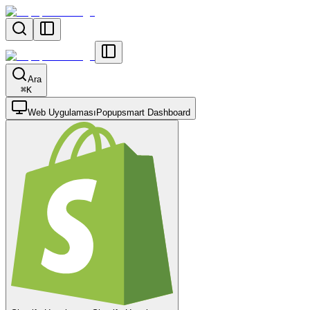
Ara
⌘
K
Web Uygulaması
Popupsmart Dashboard