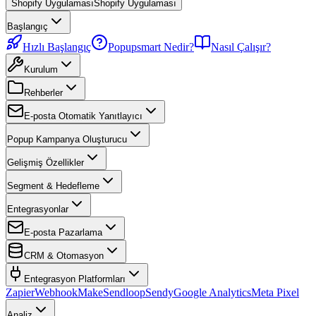
Shopify Uygulaması
Shopify Uygulaması
Başlangıç
Hızlı Başlangıç
Popupsmart Nedir?
Nasıl Çalışır?
Kurulum
Rehberler
E-posta Otomatik Yanıtlayıcı
Popup Kampanya Oluşturucu
Gelişmiş Özellikler
Segment & Hedefleme
Entegrasyonlar
E-posta Pazarlama
CRM & Otomasyon
Entegrasyon Platformları
Zapier
Webhook
Make
Sendloop
Sendy
Google Analytics
Meta Pixel
Analiz