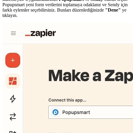
Popupsmart yeni form verilerini toplamaya odaklanır ve Sendy için
farklı eylemler seçebilirsiniz. Bunları düzenlediğinizde
"Dene"
ye
tıklayın.