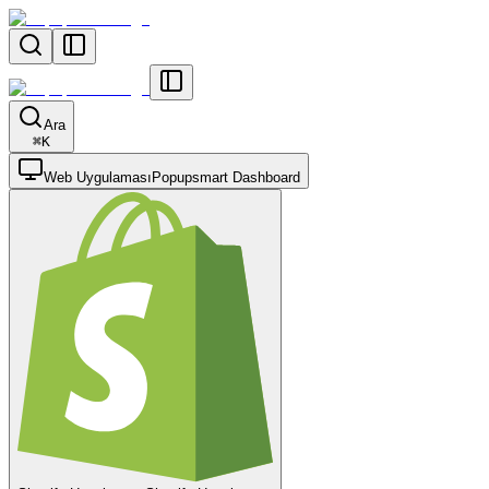
Ara
⌘
K
Web Uygulaması
Popupsmart Dashboard