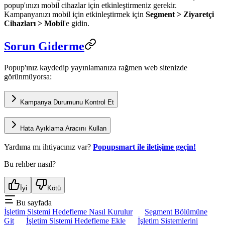
popup'ınızı mobil cihazlar için etkinleştirmeniz gerekir.
Kampanyanızı mobil için etkinleştirmek için
Segment > Ziyaretçi
Cihazları > Mobil
'e gidin.
Sorun Giderme
Popup'ınız kaydedip yayınlamanıza rağmen web sitenizde
görünmüyorsa:
Kampanya Durumunu Kontrol Et
Hata Ayıklama Aracını Kullan
Yardıma mı ihtiyacınız var?
Popupsmart ile iletişime geçin!
Bu rehber nasıl?
İyi
Kötü
Bu sayfada
İşletim Sistemi Hedefleme Nasıl Kurulur
Segment Bölümüne
Git
İşletim Sistemi Hedefleme Ekle
İşletim Sistemlerini