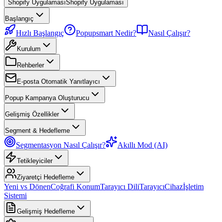
Shopify Uygulaması
Shopify Uygulaması
Başlangıç
Hızlı Başlangıç
Popupsmart Nedir?
Nasıl Çalışır?
Kurulum
Rehberler
E-posta Otomatik Yanıtlayıcı
Popup Kampanya Oluşturucu
Gelişmiş Özellikler
Segment & Hedefleme
Segmentasyon Nasıl Çalışır?
Akıllı Mod (AI)
Tetikleyiciler
Ziyaretçi Hedefleme
Yeni vs Dönen
Coğrafi Konum
Tarayıcı Dili
Tarayıcı
Cihaz
İşletim
Sistemi
Gelişmiş Hedefleme