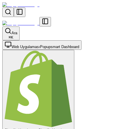
Ara
⌘
K
Web Uygulaması
Popupsmart Dashboard