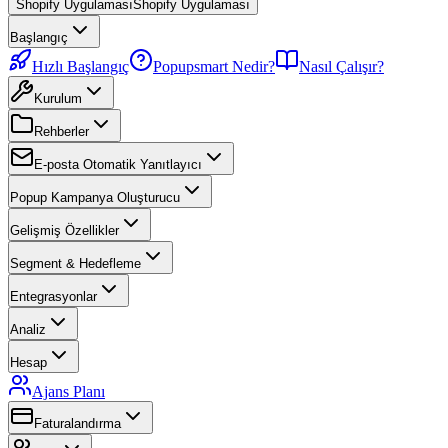
Shopify Uygulaması
Shopify Uygulaması
Başlangıç
Hızlı Başlangıç
Popupsmart Nedir?
Nasıl Çalışır?
Kurulum
Rehberler
E-posta Otomatik Yanıtlayıcı
Popup Kampanya Oluşturucu
Gelişmiş Özellikler
Segment & Hedefleme
Entegrasyonlar
Analiz
Hesap
Ajans Planı
Faturalandırma