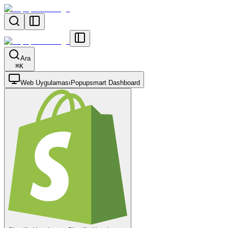
Ara
⌘
K
Web Uygulaması
Popupsmart Dashboard