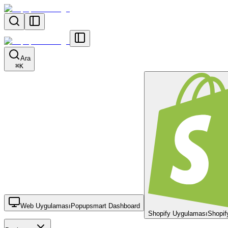
Ara
⌘
K
Web Uygulaması
Popupsmart Dashboard
Shopify Uygulaması
Shopif