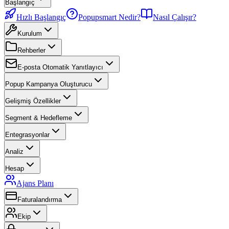
Başlangıç
Hızlı Başlangıç
Popupsmart Nedir?
Nasıl Çalışır?
Kurulum
Rehberler
E-posta Otomatik Yanıtlayıcı
Popup Kampanya Oluşturucu
Gelişmiş Özellikler
Segment & Hedefleme
Entegrasyonlar
Analiz
Hesap
Ajans Planı
Faturalandırma
Ekip