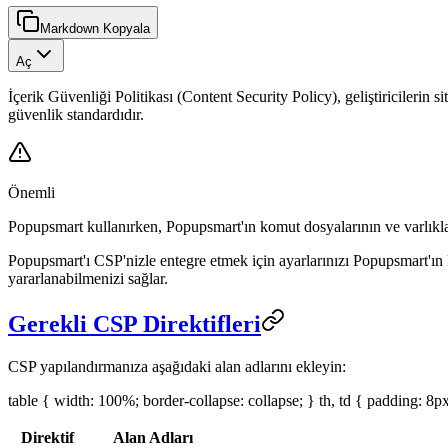
Markdown Kopyala
Aç
İçerik Güvenliği Politikası (Content Security Policy), geliştiricilerin 
güvenlik standardıdır.
Önemli
Popupsmart kullanırken, Popupsmart'ın komut dosyalarının ve varlıklar
Popupsmart'ı CSP'nizle entegre etmek için ayarlarınızı Popupsmart'ın 
yararlanabilmenizi sağlar.
Gerekli CSP Direktifleri
CSP yapılandırmanıza aşağıdaki alan adlarını ekleyin:
table { width: 100%; border-collapse: collapse; } th, td { padding: 8px
Direktif
Alan Adları